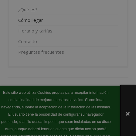
¿Qué es?
Cómo llegar
Horario y tarifas
Contacto
Preguntas frecuentes
Este sitio web utiliza Cookies propias para recopilar información
Propiedad del Parque
· www.enkarterri.eus
con la finalidad de mejorar nuestros servicios. Si continua
navegando, supone la aceptación de la instalación de las mismas.
Gestionado por
· Diseño Responsive - HTML5 and
El usuario tiene la posibilidad de configurar su navegador
CSS3
pudiendo, si así lo desea, impedir que sean instaladas en su disco
duro, aunque deberá tener en cuenta que dicha acción podrá
ocasionar dificultades de navegación de la página web.
read more