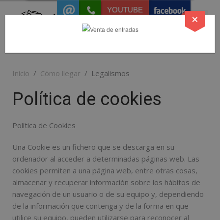
YOUTUBE
×
Inicio
Cómo llegar
Legalismos
Política de cookies
Política de Cookies
Una Cookie es un fichero que se descarga en su
ordenador al acceder a determinadas páginas web. Las
cookies permiten a una página web, entre otras cosas,
almacenar y recuperar información sobre los hábitos de
navegación de un usuario o de su equipo y, dependiendo
de la información que contenga y de la forma en que
utilice su equipo, pueden utilizarse para reconocer al