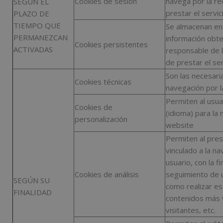
Cookies de sesión
navega por la red
SEGÚN EL
prestar el servici
PLAZO DE
TIEMPO QUE
Se almacenan en 
PERMANEZCAN
información obten
Cookies persistentes
ACTIVADAS
responsable de la
de prestar el ser
Son las necesari
Cookies técnicas
navegación por l
Permiten al usuar
Cookies de
(idioma) para la 
personalización
website
Permiten al prest
vinculado a la na
usuario, con la fi
Cookies de análisis
seguimiento de u
SEGÚN SU
como realizar es
FINALIDAD
contenidos más 
visitantes, etc.