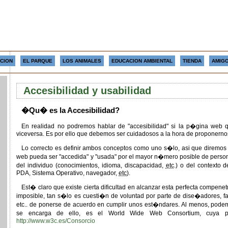
CION
EL PARQUE
LOS ANIMALES
EDUCACION AMBIENTAL
TIENDA
AMIGO
Accesibilidad y usabilidad
�Qu� es la Accesibilidad?
En realidad no podremos hablar de "accesibilidad" si la p�gina web 
viceversa. Es por ello que debemos ser cuidadosos a la hora de proponern
Lo correcto es definir ambos conceptos como uno s�lo, asi que diremos 
web pueda ser "accedida" y "usada" por el mayor n�mero posible de person
del individuo (conocimientos, idioma, discapacidad,
etc
.) o del contexto 
PDA, Sistema Operativo, navegador,
etc
).
Est� claro que existe cierta dificultad en alcanzar esta perfecta compenet
imposible, tan s�lo es cuesti�n de voluntad por parte de dise�adores, fab
etc.. de ponerse de acuerdo en cumplir unos est�ndares. Al menos, podem
se encarga de ello, es el World Wide Web Consortium, cuya p
http://www.w3c.es/Consorcio