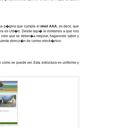
 una p�gina que cumpla el
nivel AAA
, es decir, que
labra es Ust�d. Desde aqu� le invitamos a que nos
ue cree que se deber�a mejorar, haganoslo saber y
uiente direcci�n de correo electr�nico:
omo se puede ver. Esta estructura es uniforme y