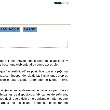
S DEL PARQUE
ENLACES
que estamos navegando carece de "usabilidad" y
os hacer una web entendida como accesible.
que "accesibilidad" es posibilitar que una p�gina
as, con independencia de las limitaciones propias
desde el cual accede (ordenador, tel�fono m�vil,
raci�n entre las diferentes situaciones, pero no es
ricantes de dispositivos, fabricantes de software,
os decir que existe un organismo en internet que
�gina en castellano podemos encontrar en