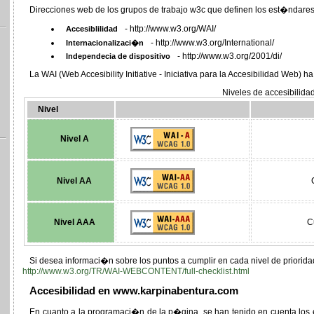
Direcciones web de los grupos de trabajo w3c que definen los est�ndares
- http://www.w3.org/WAI/
Accesiblilidad
- http://www.w3.org/International/
Internacionalizaci�n
- http://www.w3.org/2001/di/
Independecia de dispositivo
La WAI (
Web Accesibility Initiative
- Iniciativa para la Accesibilidad Web) ha
Niveles de accesibilidad
Nivel
Nivel A
Nivel AA
Nivel AAA
C
Si desea informaci�n sobre los puntos a cumplir en cada nivel de priorida
http://www.w3.org/TR/WAI-WEBCONTENT/full-checklist.html
Accesibilidad en www.karpinabentura.com
En cuanto a la programaci�n de la p�gina, se han tenido en cuenta los 