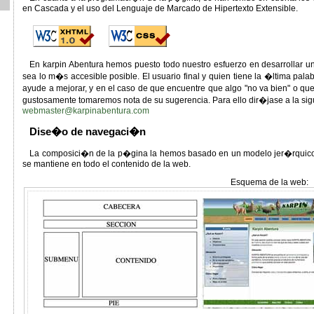
en Cascada y el uso del Lenguaje de Marcado de Hipertexto Extensible.
En karpin Abentura hemos puesto todo nuestro esfuerzo en desarrollar
sea lo m�s accesible posible. El usuario final y quien tiene la �ltima pa
ayude a mejorar, y en el caso de que encuentre que algo "no va bien" o q
gustosamente tomaremos nota de su sugerencia. Para ello dir�jase a la sig
webmaster@karpinabentura.com
Dise�o de navegaci�n
La composici�n de la p�gina la hemos basado en un modelo jer�rquico c
se mantiene en todo el contenido de la web.
Esquema de la web: