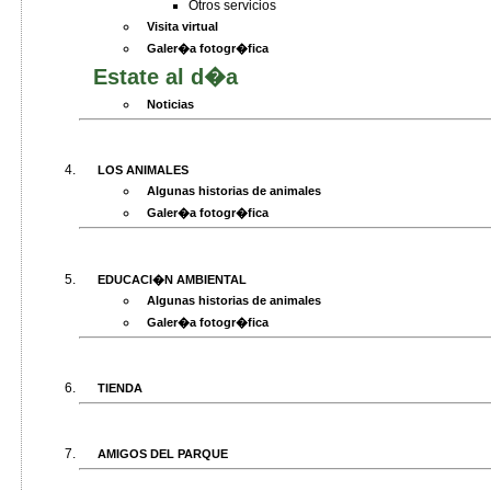
Otros servicios
Visita virtual
Galer�a fotogr�fica
Estate al d�a
Noticias
LOS ANIMALES
Algunas historias de animales
Galer�a fotogr�fica
EDUCACI�N AMBIENTAL
Algunas historias de animales
Galer�a fotogr�fica
TIENDA
AMIGOS DEL PARQUE