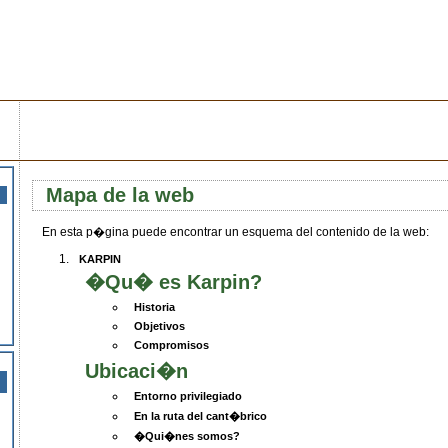
ci�n de la fauna + Educaci�n + Cultura + Di
Mapa de la web
En esta p�gina puede encontrar un esquema del contenido de la web:
KARPIN
�Qu� es Karpin?
Historia
Objetivos
Compromisos
Ubicaci�n
Entorno privilegiado
En la ruta del cant�brico
�Qui�nes somos?