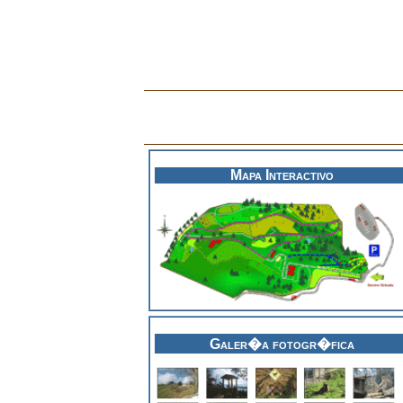
Protec
Mapa Interactivo
Galer�a fotogr�fica