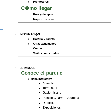
Promotores
C�mo llegar
Ruta y tiempos
Mapa de acceso
INFORMACI�N
Horario y Tarifas
Otras actividades
Contacto
Visitas concertadas
EL PARQUE
Conoce el parque
Mapa interactivo
Animalia
Terrasauro
Gastornisland
Palacio Ch�varri Jauregia
Dinotxiki
Exposiciones