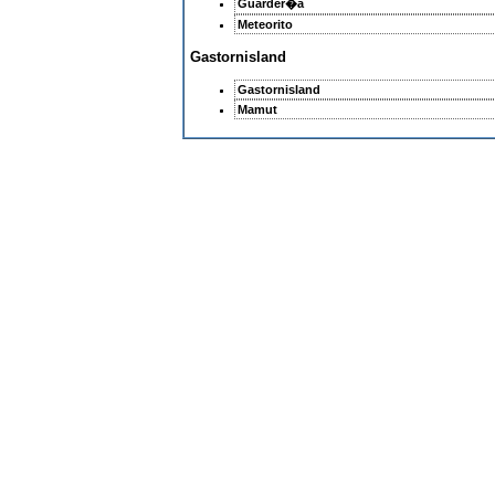
Guarder�a
Meteorito
Gastornisland
Gastornisland
Mamut