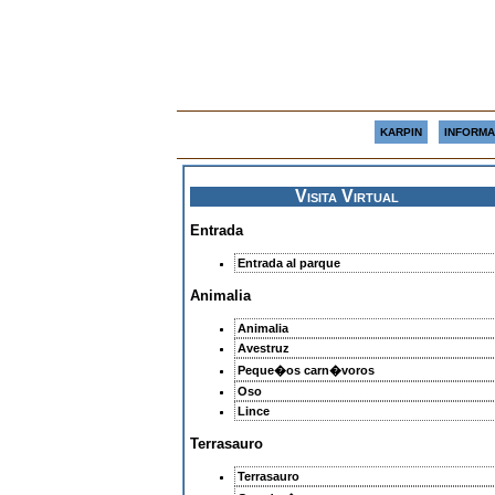
KARPIN
INFORMA
Visita Virtual
Entrada
Entrada al parque
Animalia
Animalia
Avestruz
Peque�os carn�voros
Oso
Lince
Terrasauro
Terrasauro