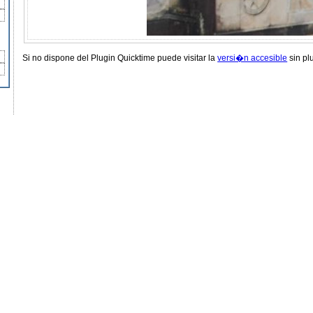
Si no dispone del Plugin Quicktime puede visitar la
versi�n accesible
sin pl
Accesibilidad
Mapa Web
Contacto
Cr�ditos