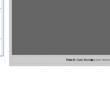
Foto 6:
Gato Mont�s
(ver histor
Accesibilidad
Mapa Web
Contacto
Cr�ditos