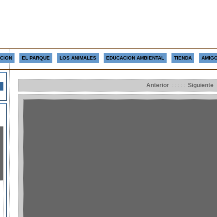
CION
EL PARQUE
LOS ANIMALES
EDUCACION AMBIENTAL
TIENDA
AMIGO
Anterior
: : : : :
Siguiente