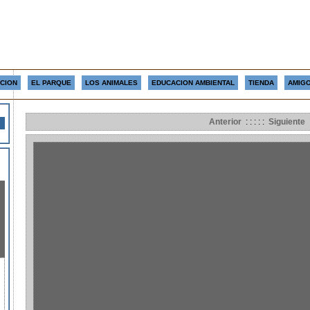
CION
EL PARQUE
LOS ANIMALES
EDUCACION AMBIENTAL
TIENDA
AMIGO
Anterior
: : : : :
Siguiente