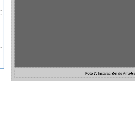
Foto 7:
Instalaci�n de Arru�
Accesibilidad
Mapa Web
Contacto
Cr�ditos