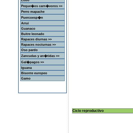
Lobo
Peque�os carn�voros >>
Perro mapache
Puercoesp�n
Arrui
Guanaco
Buitre leonado
Rapaces diurnas >>
Rapaces nocturnas >>
Oso pardo
Zancudas y an�tidas >>
Gal�pagos >>
Iguana
Bisonte europeo
Gamo
Ciclo reproductivo