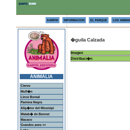
KARPIN
INFORMACION
EL PARQUE
LOS ANIMA
�guila Calzada
Imagen
Distribuci�n
ANIMALIA
Ciervo
Mufl�n
Lince Boreal
Pantera Negra
Alig�tor del Missisipi
Walab� de Bennet
Macaco
Grandes aves >>