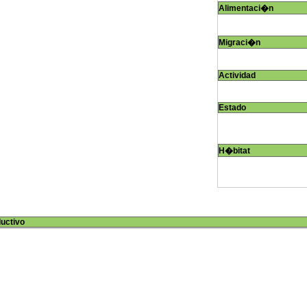
Alimentaci�n
Migraci�n
Actividad
Estado
H�bitat
ductivo