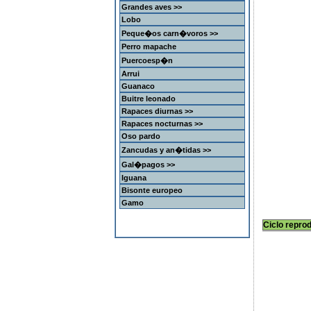
Grandes aves >>
Lobo
Peque�os carn�voros >>
Perro mapache
Puercoesp�n
Arrui
Guanaco
Buitre leonado
Rapaces diurnas >>
Rapaces nocturnas >>
Oso pardo
Zancudas y an�tidas >>
Gal�pagos >>
Iguana
Bisonte europeo
Gamo
Ciclo repro