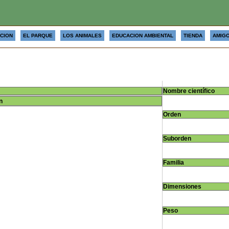
CION
EL PARQUE
LOS ANIMALES
EDUCACION AMBIENTAL
TIENDA
AMIGO
Nombre científico
n
Orden
Suborden
Familia
Dimensiones
Peso