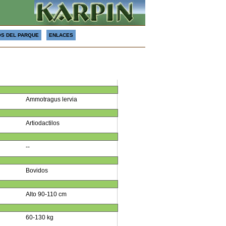
S DEL PARQUE
ENLACES
Ammotragus lervia
Artiodactilos
--
Bovidos
Alto 90-110 cm
60-130 kg