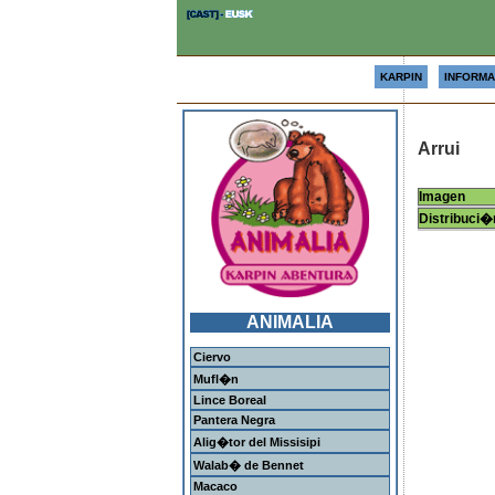
KARPIN
INFORMA
Arrui
Imagen
Distribuci�
ANIMALIA
Ciervo
Mufl�n
Lince Boreal
Pantera Negra
Alig�tor del Missisipi
Walab� de Bennet
Macaco