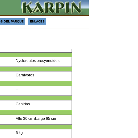
S DEL PARQUE
ENLACES
Nyctereutes procyonoides
Carnivoros
--
Canidos
Alto 30 cm /Largo 65 cm
6 kg