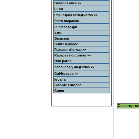
Grandes aves >>
Lobo
Peque�os carn�voros >>
Perro mapache
Puercoesp�n
Arrui
Guanaco
Buitre leonado
Rapaces diurnas >>
Rapaces nocturnas >>
Oso pardo
Zancudas y an�tidas >>
Gal�pagos >>
Iguana
Bisonte europeo
Gamo
Ciclo repro