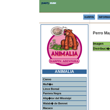
KARPIN
INFORMA
Perro M
Imagen
Distribuci�
ANIMALIA
Ciervo
Mufl�n
Lince Boreal
Pantera Negra
Alig�tor del Missisipi
Walab� de Bennet
Macaco