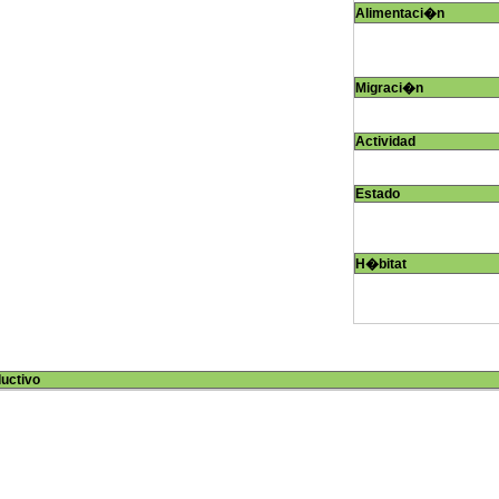
Alimentaci�n
Migraci�n
Actividad
Estado
H�bitat
ductivo