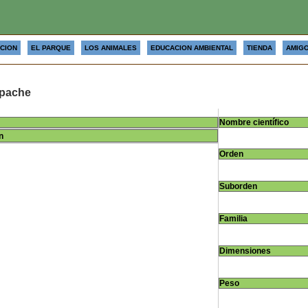
CION
EL PARQUE
LOS ANIMALES
EDUCACION AMBIENTAL
TIENDA
AMIGO
apache
Nombre científico
n
Orden
Suborden
Familia
Dimensiones
Peso